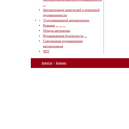
...
Автоматизация химической и цементной
промышленности
О промышленной автоматизации
Новинки
...
...
...
Обзоры автоматики
Промышленная безопасность
...
Современная промышленная
автоматизация
ЧПУ
|
Antrel.ru
Контакт