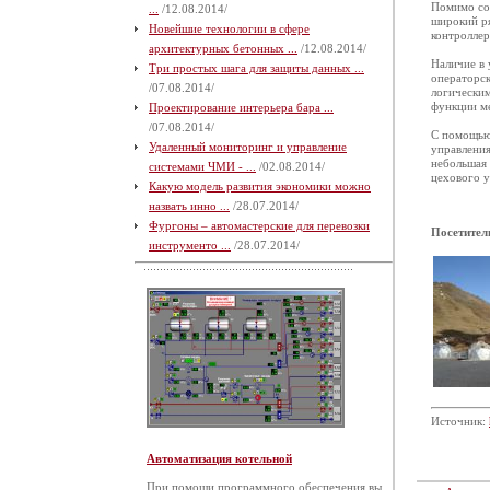
Помимо со
...
/12.08.2014/
широкий ря
Новейшие технологии в сфере
контроллер
архитектурных бетонных ...
/12.08.2014/
Наличие в 
Три простых шага для защиты данных ...
операторск
/07.08.2014/
логическим
функции м
Проектирование интерьера бара ...
/07.08.2014/
С помощью 
Удаленный мониторинг и управление
управления
небольшая 
системами ЧМИ - ...
/02.08.2014/
цехового у
Какую модель развития экономики можно
назвать инно ...
/28.07.2014/
Фургоны – автомастерские для перевозки
Посетител
инструменто ...
/28.07.2014/
Источник:
Автоматизация котельной
При помощи программного обеспечения вы