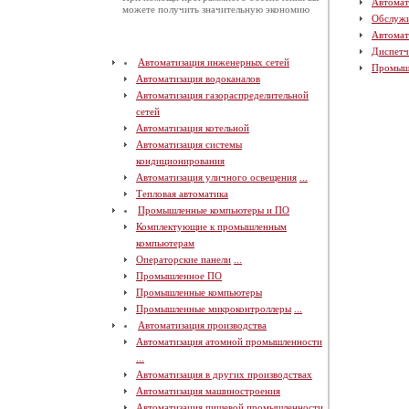
Автомат
можете получить значительную экономию
Обслуж
Автомат
Диспетч
Автоматизация инженерных сетей
Промыш
Автоматизация водоканалов
Автоматизация газораспределительной
сетей
Автоматизация котельной
Автоматизация системы
кондиционирования
Автоматизация уличного освещения
...
Тепловая автоматика
Промышленные компьютеры и ПО
Комплектующие к промышленным
компьютерам
Операторские панели
...
Промышленное ПО
Промышленные компьютеры
Промышленные микроконтроллеры
...
Автоматизация производства
Автоматизация атомной промышленности
...
Автоматизация в других производствах
Автоматизация машиностроения
Автоматизация пищевой промышленности