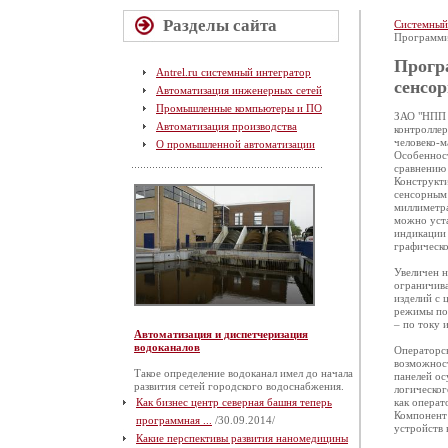
Разделы сайта
Системный
Программи
Прогр
Antrel.ru системный интегратор
сенсо
Автоматизация инженерных сетей
Промышленные компьютеры и ПО
ЗАО "НПП 
Автоматизация производства
контроллер
человеко-м
О промышленной автоматизации
Особенност
сравнению 
Конструкти
сенсорным 
миллиметра
можно уста
индикации 
графическо
Увеличен н
ограничива
изделий с
режимы по 
– по току 
Автоматизация и диспетчеризация
водоканалов
Операторск
возможнос
Такое определение водоканал имел до начала
панелей ос
развития сетей городского водоснабжения.
логическог
Как бизнес центр северная башня теперь
как операт
Компонент 
программная ...
/30.09.2014/
устройств 
Какие перспективы развития наномедицины