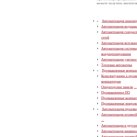
можете получить значите
Автоматизация инжене
Автоматизация водокан
Автоматизация газорас
сетей
Автоматизация котельн
Автоматизация системы
кондиционирования
Автоматизация уличног
Тепловая автоматика
Промышленные компью
Комплектующие к про
компьютерам
Операторские панели
...
Промышленное ПО
Промышленные компью
Промышленные микрок
Автоматизация произво
Автоматизация атомно
...
Автоматизация в други
Автоматизация машино
Автоматизация пищево