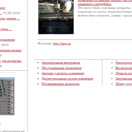
Возможности панелей Weintek для соз
машинного интерфейса
фере
Это могут быть отдельные аппараты,
оператора по месту, технологически
..
/12.08.2014/
количеством сигналов, станки с про
ты данных ...
бара ...
управление
Источник:
http://isup.ru
.2014/
кономики можно
4/
 для перевозки
Автоматизация вентиляции
Операторск
4/
Обслуживаемые помещения
Космическ
Автомат уличного освещения
Области ис
Диспетчеризация систем освещения
Автоматиза
Промышленные мониторы
Обзор устр
й
 обеспечения вы