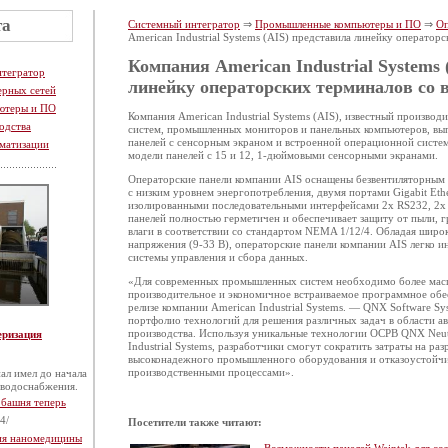
та
Системный интегратор
⇒
Промышленные компьютеры и ПО
⇒
Оп
American Industrial Systems (AIS) представила линейку оператор
Компания American Industrial Systems 
нтегратор
линейку операторских терминалов со 
ерных сетей
ютеры и ПО
Компания American Industrial Systems (AIS), известный произв
одства
систем, промышленных мониторов и панельных компьютеров, вы
панелей с сенсорным экраном и встроенной операционной систе
матизации
модели панелей с 15 и 12, 1-дюймовыми сенсорными экранами.
Операторские панели компании AIS оснащены безвентиляторным 
с низким уровнем энергопотребления, двумя портами Gigabit Eth
изолированными последовательными интерфейсами 2х RS232, 2х 
панелей полностью герметичен и обеспечивает защиту от пыли, г
влаги в соответствии со стандартом NEMA 1/12/4. Обладая шир
напряжения (9-33 В), операторские панели компании AIS легко 
системы управления и сбора данных.
«Для современных промышленных систем необходимо более мас
производительное и экономичное встраиваемое программное обес
релизе компании American Industrial Systems. — QNX Software Sy
портфолио технологий для решения различных задач в области 
производства. Используя уникальные технологии ОСРВ QNX Neut
еризация
Industrial Systems, разработчики смогут сократить затраты на раз
высоконадежного промышленного оборудования и отказоустойчи
производственными процессами».
ал имел до начала
 водоснабжения.
 башня теперь
4/
Посетители также читают:
тия наномедицины