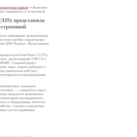
ераторские панели
⇒ Компания
ских терминалов со встроенной
(AIS) представила
встроенной
одитель защищенных компьютерных
пустила линейку операторских
мой QNX Neutrino. Представлены
процессором Intel Atom 1.6 ГГц
ernet, двумя портами USB 2.0 и
RS485. Стальной корпус
рязи, жира, ударов, вибрации и
оким диапазоном рабочего
интегрируются в промышленные
штабируемое, надежное,
печение, — говорится в пресс-
stems предлагает комплексное
автоматизации промышленного
rino и оборудование American
работку, создание и внедрение
вых систем управления