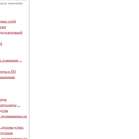
льную экономию
рных сетей
алов
пределительной
ой
о освещения
...
теры и ПО
мышленным
теры
онтроллеры
...
дства
й промышленности
х производствах
строения
й промышленности