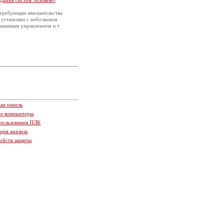
дания систем человеко-
 требующие вмешательства
е установки с небольшим
граммным управлением и т
ая панель
ие компьютеры
пользования ПЛК
ция анализа
ойств защиты