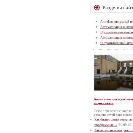
Разделы сай
Antrel.ru системный и
Автоматизация инжен
Промышленные компь
Автоматизация произв
О промышленной авто
Автоматизация и диспетч
водоканалов
Такое определение водокан
развития сетей городского
Как бизнес центр северная
программная ...
/30.09.201
Какие перспективы разви