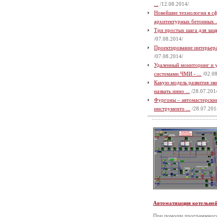
...
/12.08.2014/
Новейшие технологии в с
архитектурных бетонных .
Три простых шага для защи
/07.08.2014/
Проектирование интерьера 
/07.08.2014/
Удаленный мониторинг и 
системами ЧМИ - ...
/02.08
Какую модель развития э
назвать инно ...
/28.07.201
Фургоны – автомастерские
инструменто ...
/28.07.201
Автоматизация котельно
При помощи программного