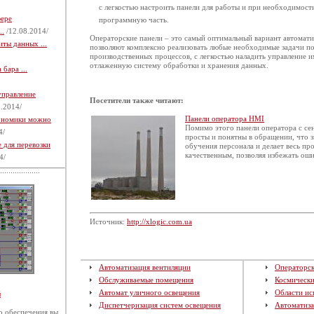
с легкостью настроить панели для работы и при необходимост
фере
программную часть.
..
/12.08.2014/
Операторские панели – это самый оптимальный вариант автомати
ты данных ...
позволяют комплексно реализовать любые необходимые задачи п
производственных процессов, с легкостью наладить управление и
отлаженную систему обработки и хранения данных.
бара ...
управление
Посетители также читают:
.2014/
Панели оператора HMI
кономики можно
Помимо этого панели оператора с се
4/
просты и понятны в обращении, что 
 для перевозки
обучения персонала и делает весь пр
качественным, позволяя избежать ош
4/
Источник:
http://xlogic.com.ua
Автоматизация вентиляции
Операторск
Обслуживаемые помещения
Космическ
Автомат уличного освещения
Области ис
й
Диспетчеризация систем освещения
Автоматиза
 обеспечения вы