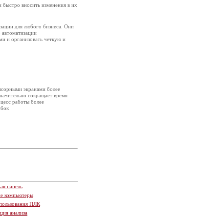
и быстро вносить изменения в их
зации для любого бизнеса. Они
о автоматизации
ми и организовать четкую и
нсорными экранами более
значительно сокращает время
оцесс работы более
ибок
ая панель
ие компьютеры
пользования ПЛК
ция анализа