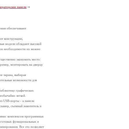
ераторские панели
⇒
ения обеспечивают
ют конструкцию,
ьные модели обладают высокой
при необходимости их можно
ущественно экономить место:
пример, монтировать на дверцу
ие экрана, выбирая
нительные возможности для
библиотеку графических
необычайно легкой.
ез USB-порты – к панели
канер, съемный накопитель и
иями: комплексом программных
и готовых функциональных и
аммирования. Все это позволяет