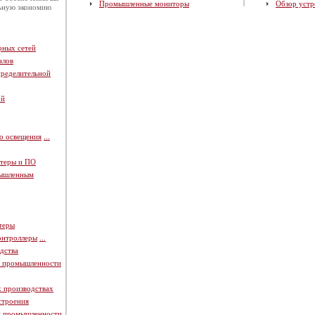
Промышленные мониторы
Обзор устр
льную экономию
рных сетей
алов
пределительной
ой
о освещения
...
теры и ПО
мышленным
теры
онтроллеры
...
дства
й промышленности
х производствах
строения
й промышленности