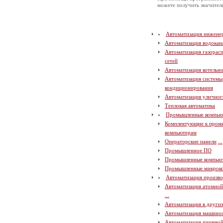
можете получить значите
Автоматизация инжене
Автоматизация водокан
Автоматизация газорас
сетей
Автоматизация котельн
Автоматизация системы
кондиционирования
Автоматизация уличног
Тепловая автоматика
Промышленные компью
Комплектующие к про
компьютерам
Операторские панели
...
Промышленное ПО
Промышленные компью
Промышленные микрок
Автоматизация произво
Автоматизация атомно
...
Автоматизация в други
Автоматизация машино
Автоматизация пищево