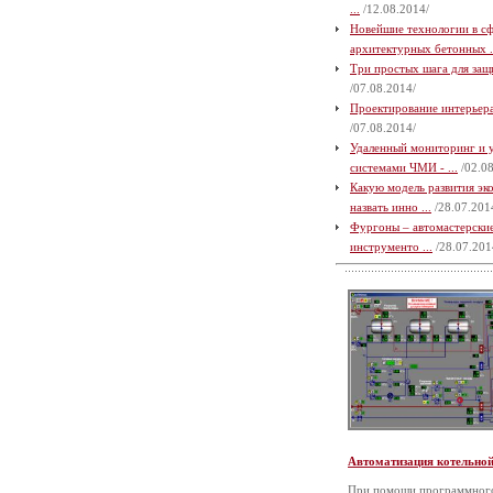
...
/12.08.2014/
Новейшие технологии в с
архитектурных бетонных .
Три простых шага для защи
/07.08.2014/
Проектирование интерьера 
/07.08.2014/
Удаленный мониторинг и 
системами ЧМИ - ...
/02.08
Какую модель развития э
назвать инно ...
/28.07.201
Фургоны – автомастерские
инструменто ...
/28.07.201
Автоматизация котельно
При помощи программного