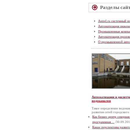
Разделы сай
Antrel.ru системный и
Автоматизация инжен
Промышленные компь
Автоматизация произв
О промышленной авто
Автоматизация и диспетч
водоканалов
Такое определение водокан
развития сетей городского
Как бизнес центр северная
программная ...
/30.09.201
Какие перспективы разви