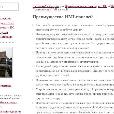
та
Системный интегратор
⇒
Промышленные компьютеры и ПО
⇒
Оп
Преимущества HMI-панелей
Преимущества HMI-панелей
нтегратор
ерных сетей
Быстродействующие процессоры современных панелей управл
ютеры и ПО
высокоскоростную обработку данных.
одства
Панели расходуют очень небольшое количество энергии и име
матизации
обеспечивающую защиту устройства от пыли и влаги, а отдел
устойчивостью к электро- и радиопомехам. Благодаря этому 
внедрять непосредственно в оборудование.
Приборы имеют сверхкомпактное исполнение, что позволяет с
панель можно удобно разместить на пульте оператора или, на
шкафа, оснащенного устройствами автоматизации.
Ряд моделей предоставляет возможность варьировать положен
горизонтальное или вертикальное положение. Это дает допол
удобного монтажа панелей.
Программные пакеты панелей оператора содержат огромную 
элементов, что делает работу по созданию экранных страниц 
еризация
Устройства легко подключить к различному оборудованию чер
оператора при необходимости можно присоединить принтер, с
ал имел до начала
 водоснабжения.
другую аппаратуру.
 башня теперь
Панели оператора оснащаются гибкими программными решен
4/
компонентов для пользовательских приложений, библиотекам
тия наномедицины
графических элементов, а также гибкой рабочей средой прогр