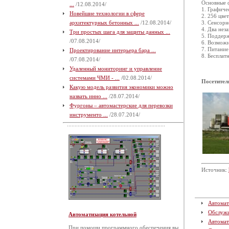
Основные 
...
/12.08.2014/
1. Графиче
Новейшие технологии в сфере
2. 256 цве
архитектурных бетонных ...
/12.08.2014/
3. Сенсорн
4. Два нез
Три простых шага для защиты данных ...
5. Поддер
/07.08.2014/
6. Возможн
7. Питание
Проектирование интерьера бара ...
8. Беспла
/07.08.2014/
Удаленный мониторинг и управление
системами ЧМИ - ...
/02.08.2014/
Посетител
Какую модель развития экономики можно
назвать инно ...
/28.07.2014/
Фургоны – автомастерские для перевозки
инструменто ...
/28.07.2014/
Источник:
Автомат
Обслуж
Автоматизация котельной
Автомат
При помощи программного обеспечения вы