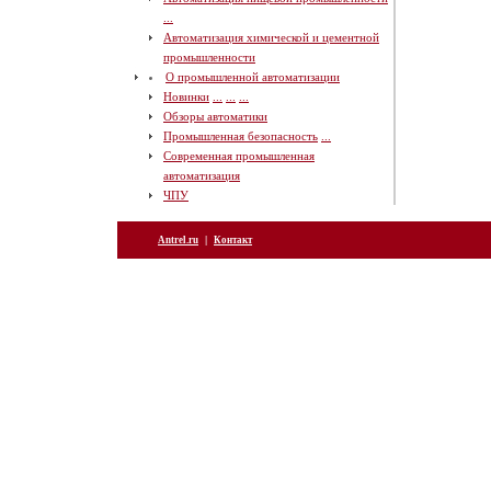
...
Автоматизация химической и цементной
промышленности
О промышленной автоматизации
Новинки
...
...
...
Обзоры автоматики
Промышленная безопасность
...
Современная промышленная
автоматизация
ЧПУ
|
Antrel.ru
Контакт