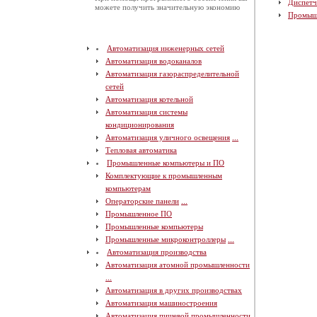
Диспетч
можете получить значительную экономию
Промыш
Автоматизация инженерных сетей
Автоматизация водоканалов
Автоматизация газораспределительной
сетей
Автоматизация котельной
Автоматизация системы
кондиционирования
Автоматизация уличного освещения
...
Тепловая автоматика
Промышленные компьютеры и ПО
Комплектующие к промышленным
компьютерам
Операторские панели
...
Промышленное ПО
Промышленные компьютеры
Промышленные микроконтроллеры
...
Автоматизация производства
Автоматизация атомной промышленности
...
Автоматизация в других производствах
Автоматизация машиностроения
Автоматизация пищевой промышленности