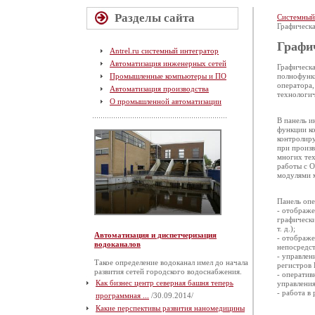
Разделы сайта
Системный
Графическ
Графи
Antrel.ru системный интегратор
Автоматизация инженерных сетей
Графическа
Промышленные компьютеры и ПО
полнофунк
оператора
Автоматизация производства
технологич
О промышленной автоматизации
В панель и
функции ко
контролир
при произв
многих тех
работы с 
модулями 
Панель оп
- отображе
графически
т. д.);
Автоматизация и диспетчеризация
- отображе
водоканалов
непосредс
- управлен
Такое определение водоканал имел до начала
регистров 
развития сетей городского водоснабжения.
- оператив
Как бизнес центр северная башня теперь
управления
- работа в
программная ...
/30.09.2014/
Какие перспективы развития наномедицины