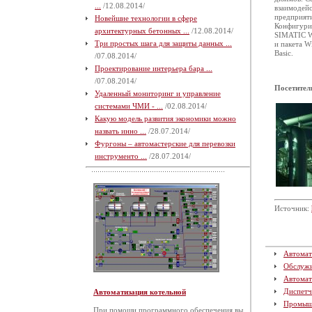
...
/12.08.2014/
взаимодейс
предприяти
Новейшие технологии в сфере
Конфигурир
архитектурных бетонных ...
/12.08.2014/
SIMATIC W
Три простых шага для защиты данных ...
и пакета W
Basic.
/07.08.2014/
Проектирование интерьера бара ...
/07.08.2014/
Посетител
Удаленный мониторинг и управление
системами ЧМИ - ...
/02.08.2014/
Какую модель развития экономики можно
назвать инно ...
/28.07.2014/
Фургоны – автомастерские для перевозки
инструменто ...
/28.07.2014/
Источник:
Автомат
Обслуж
Автомат
Диспетч
Автоматизация котельной
Промыш
При помощи программного обеспечения вы