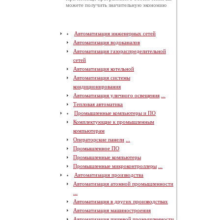
можете получить значительную экономию
Автоматизация инженерных сетей
Автоматизация водоканалов
Автоматизация газораспределительной
сетей
Автоматизация котельной
Автоматизация системы
кондиционирования
Автоматизация уличного освещения
...
Тепловая автоматика
Промышленные компьютеры и ПО
Комплектующие к промышленным
компьютерам
Операторские панели
...
Промышленное ПО
Промышленные компьютеры
Промышленные микроконтроллеры
...
Автоматизация производства
Автоматизация атомной промышленности
...
Автоматизация в других производствах
Автоматизация машиностроения
Автоматизация пищевой промышленности