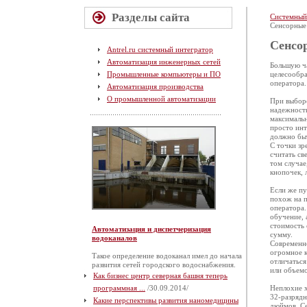
Разделы сайта
Системный
Cенсорные
Cенсо
Antrel.ru системный интегратор
Автоматизация инженерных сетей
Большую ча
Промышленные компьютеры и ПО
целесообра
оператора.
Автоматизация производства
О промышленной автоматизации
При выборе
надежност
максимальн
просто инт
должно быт
С точки з
считать св
том случае
кнопочек, 
Если же пу
похож на п
оператора.
обучение, 
стоимость 
Автоматизация и диспетчеризация
сумму.
водоканалов
Современно
огромное к
Такое определение водоканал имел до начала
отличаться
развития сетей городского водоснабжения.
или объемо
Как бизнес центр северная башня теперь
программная ...
/30.09.2014/
Неплохие х
32-разрядн
Какие перспективы развития наномедицины
дюймов. Се