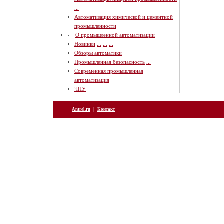
...
Автоматизация химической и цементной
промышленности
О промышленной автоматизации
Новинки
...
...
...
Обзоры автоматики
Промышленная безопасность
...
Современная промышленная
автоматизация
ЧПУ
|
Antrel.ru
Контакт