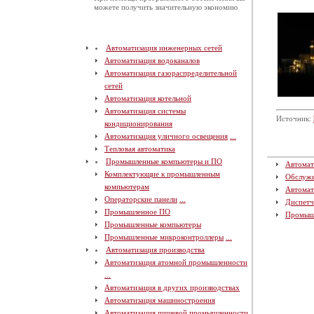
можете получить значительную экономию
Автоматизация инженерных сетей
Автоматизация водоканалов
Автоматизация газораспределительной
сетей
Автоматизация котельной
Автоматизация системы
Источник:
кондиционирования
Автоматизация уличного освещения
...
Тепловая автоматика
Промышленные компьютеры и ПО
Автомат
Комплектующие к промышленным
Обслуж
компьютерам
Автомат
Операторские панели
...
Диспетч
Промышленное ПО
Промыш
Промышленные компьютеры
Промышленные микроконтроллеры
...
Автоматизация производства
Автоматизация атомной промышленности
...
Автоматизация в других производствах
Автоматизация машиностроения
Автоматизация пищевой промышленности