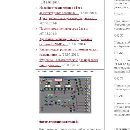
...
/12.08.2014/
кнопки и ц
указанием 
Новейшие технологии в сфере
архитектурных бетонных ...
/12.08.2014/
GK-20
Три простых шага для защиты данных ...
Отличная о
/07.08.2014/
Временные
Проектирование интерьера бара ...
температур
/07.08.2014/
GK-30
Удаленный мониторинг и управление
Панель с Ж
системами ЧМИ - ...
/02.08.2014/
отображен
Какую модель развития экономики можно
GK-60
назвать инно ...
/28.07.2014/
Фургоны – автомастерские для перевозки
256 Kb fla
PCMCIA (дл
инструменто ...
/28.07.2014/
панель мож
размером 
GK-70
Панель с ц
Через два 
GK-90
Панель с 
самого изы
изменения 
расширени
Автоматизация котельной
Посетител
При помощи программного обеспечения вы