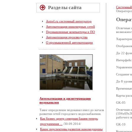
Разделы сайта
Системный
Операторс
Опера
Antrel.ru системный интегратор
Автоматизация инженерных сетей
Отличные 
Промышленные компьютеры и ПО
возможност
Автоматизация производства
Характери
О промышленной автоматизации
Отображени
До 22 фун
Интерфейс 
Управление
Создание 
До 8 уров
Временные 
Карты рас
Автоматизация и диспетчеризация
водоканалов
GK-05
Отличная о
Такое определение водоканал имел до начала
(104x69x38
развития сетей городского водоснабжения.
рабочего м
Как бизнес центр северная башня теперь
программная ...
/30.09.2014/
GK-10
Какие перспективы развития наномедицины
Компактная