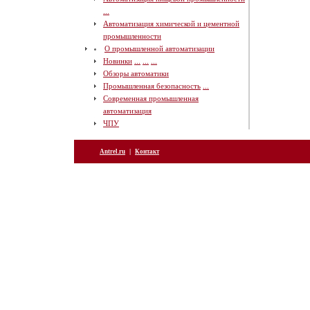
...
Автоматизация химической и цементной
промышленности
О промышленной автоматизации
Новинки
...
...
...
Обзоры автоматики
Промышленная безопасность
...
Современная промышленная
автоматизация
ЧПУ
|
Antrel.ru
Контакт