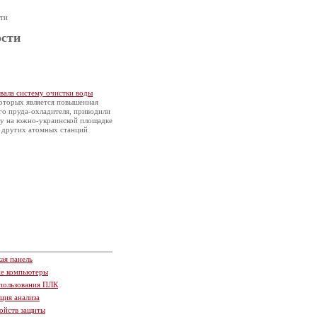
ти
сти
ала систему очистки воды
оторых является повышенная
о пруда-охладителя, приводили
вку на южно-украинской площадке
у других атомных станций
ая панель
ие компьютеры
пользования ПЛК
ция анализа
ойств защиты