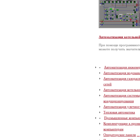
Автоматизация котельно
При помощи программного
можете получить значите
Автоматизация инжене
Автоматизация водокан
Автоматизация газорас
сетей
Автоматизация котельн
Автоматизация системы
кондиционирования
Автоматизация уличног
Тепловая автоматика
Промышленные компью
Комплектующие к про
компьютерам
Операторские панели
...