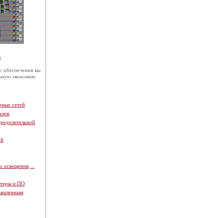
й
 обеспечения вы
льную экономию
рных сетей
алов
пределительной
ой
о освещения
...
теры и ПО
мышленным