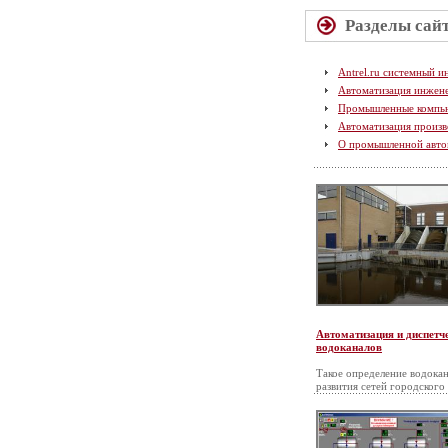
Разделы сай
Antrel.ru системный и
Автоматизация инжен
Промышленные компь
Автоматизация произв
О промышленной авто
Автоматизация и диспетч
водоканалов
Такое определение водокан
развития сетей городского