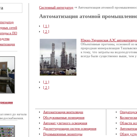
та
Системный интегратор
⇒ Автоматизация атомной промышленнос
Автоматизация атомной промышленно
нтегратор
[ 1 ]
ерных сетей
[ 2 ]
ютеры и ПО
одства
Южно-Украинская АЭС автоматизиров
матизации
Объективные причины, основной из к
природная минерализация Ташлыкског
к тому, что затраты на водоподгото
всегда были существенно выше, чем 
[ 1 ]
[ 2 ]
еризация
Автоматизация вентиляции
Операторск
ал имел до начала
Обслуживаемые помещения
Космическ
 водоснабжения.
Автомат уличного освещения
Области ис
Диспетчеризация систем освещения
Автоматиза
Промышленные мониторы
Обзор устр