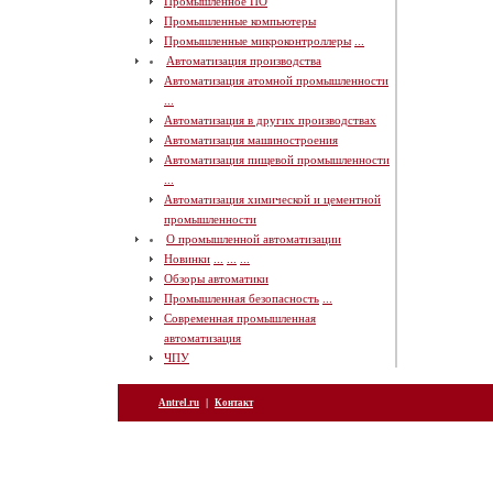
Промышленное ПО
Промышленные компьютеры
Промышленные микроконтроллеры
...
Автоматизация производства
Автоматизация атомной промышленности
...
Автоматизация в других производствах
Автоматизация машиностроения
Автоматизация пищевой промышленности
...
Автоматизация химической и цементной
промышленности
О промышленной автоматизации
Новинки
...
...
...
Обзоры автоматики
Промышленная безопасность
...
Современная промышленная
автоматизация
ЧПУ
|
Antrel.ru
Контакт