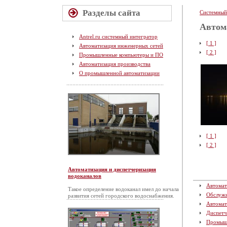
Разделы сайта
Системный
Автом
Antrel.ru системный интегратор
[ 1 ]
Автоматизация инженерных сетей
[ 2 ]
Промышленные компьютеры и ПО
Автоматизация производства
О промышленной автоматизации
[ 1 ]
[ 2 ]
Автоматизация и диспетчеризация
водоканалов
Автомат
Такое определение водоканал имел до начала
Обслуж
развития сетей городского водоснабжения.
Автомат
Диспетч
Промыш