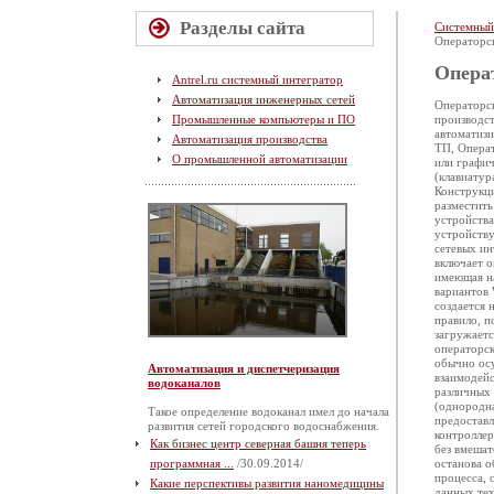
Разделы сайта
Системный
Операторск
Опера
Antrel.ru системный интегратор
Автоматизация инженерных сетей
Операторск
Промышленные компьютеры и ПО
производст
автоматиз
Автоматизация производства
ТП, Операт
О промышленной автоматизации
или графич
(клавиатур
Конструкци
разместить
устройства
устройству
сетевых и
включает о
имеющая на
вариантов 
создается 
правило, п
загружаетс
операторск
обычно осу
Автоматизация и диспетчеризация
взаимодейс
водоканалов
различных 
(однородна
Такое определение водоканал имел до начала
предоставл
развития сетей городского водоснабжения.
контроллер
Как бизнес центр северная башня теперь
без вмешат
программная ...
/30.09.2014/
останова о
процесса, 
Какие перспективы развития наномедицины
данных те