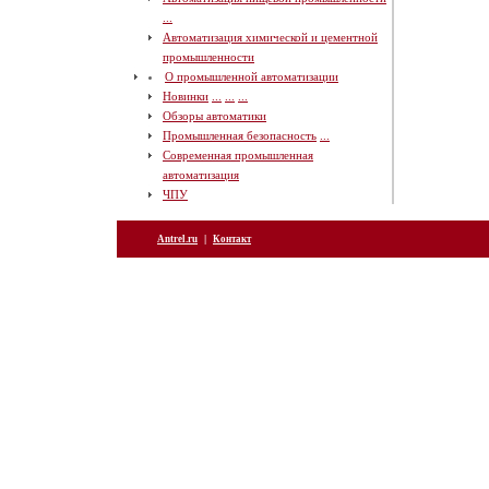
...
Автоматизация химической и цементной
промышленности
О промышленной автоматизации
Новинки
...
...
...
Обзоры автоматики
Промышленная безопасность
...
Современная промышленная
автоматизация
ЧПУ
|
Antrel.ru
Контакт