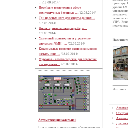
...
/12.08.2014/
принтеру. 
уровня (АС
Новейшие технологии в сфере
управления
архитектурных бетонных ...
/12.08.2014/
локальную 
Три простых шага для защиты данных ...
технически
VIPA, Brai
/07.08.2014/
подчеркива
Проектирование интерьера бара ...
/07.08.2014/
Удаленный мониторинг и управление
Посетител
системами ЧМИ - ...
/02.08.2014/
Какую модель развития экономики можно
назвать инно ...
/28.07.2014/
Фургоны – автомастерские для перевозки
инструменто ...
/28.07.2014/
Источник:
Автомат
Обслуж
Автомат
Автоматизация котельной
Диспетч
При помощи программного обеспечения вы