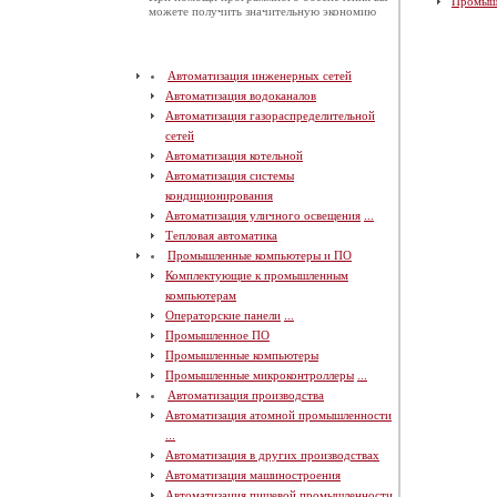
Промыш
можете получить значительную экономию
Автоматизация инженерных сетей
Автоматизация водоканалов
Автоматизация газораспределительной
сетей
Автоматизация котельной
Автоматизация системы
кондиционирования
Автоматизация уличного освещения
...
Тепловая автоматика
Промышленные компьютеры и ПО
Комплектующие к промышленным
компьютерам
Операторские панели
...
Промышленное ПО
Промышленные компьютеры
Промышленные микроконтроллеры
...
Автоматизация производства
Автоматизация атомной промышленности
...
Автоматизация в других производствах
Автоматизация машиностроения
Автоматизация пищевой промышленности