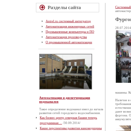
Разделы сайта
Системный
автомастер
Фурго
Antrel.ru системный интегратор
Автоматизация инженерных сетей
28.07.2014
Промышленные компьютеры и ПО
Автоматизация производства
О промышленной автоматизации
машины. Ко
Автоматизация и диспетчеризация
Наличие в 
водоканалов
требования
естественн
Такое определение водоканал имел до начала
дают возмо
развития сетей городского водоснабжения.
фургона. О
Как бизнес центр северная башня теперь
аккумулято
программная ...
/30.09.2014/
Какие перспективы развития наномедицины