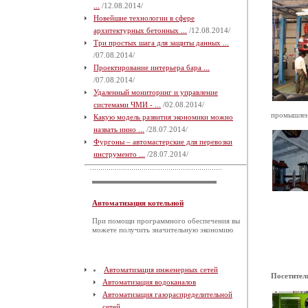
...
/12.08.2014/
Новейшие технологии в сфере
архитектурных бетонных ...
/12.08.2014/
Три простых шага для защиты данных ...
/07.08.2014/
Проектирование интерьера бара ...
/07.08.2014/
Удаленный мониторинг и управление
системами ЧМИ - ...
/02.08.2014/
промышленн
Какую модель развития экономики можно
назвать инно ...
/28.07.2014/
Фургоны – автомастерские для перевозки
инструменто ...
/28.07.2014/
Автоматизация котельной
При помощи программного обеспечения вы
можете получить значительную экономию
Автоматизация инженерных сетей
Посетител
Автоматизация водоканалов
Автоматизация газораспределительной
сетей