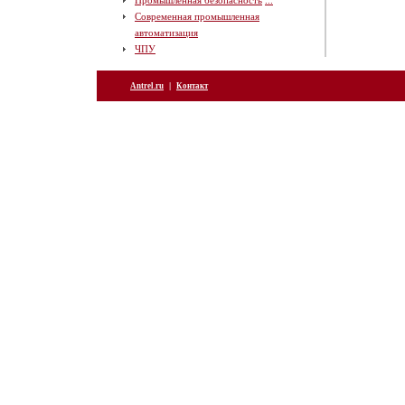
Промышленная безопасность
...
Современная промышленная
автоматизация
ЧПУ
|
Antrel.ru
Контакт