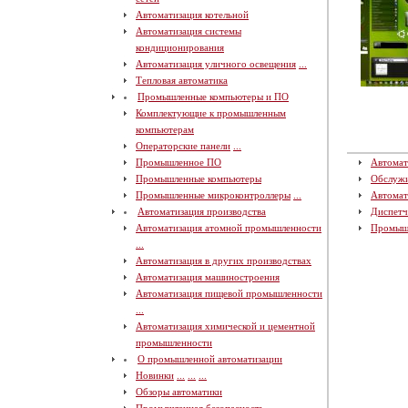
Автоматизация котельной
Автоматизация системы
кондиционирования
Автоматизация уличного освещения
...
Тепловая автоматика
Промышленные компьютеры и ПО
Комплектующие к промышленным
компьютерам
Операторские панели
...
Промышленное ПО
Автомат
Промышленные компьютеры
Обслуж
Промышленные микроконтроллеры
...
Автомат
Автоматизация производства
Диспетч
Автоматизация атомной промышленности
Промыш
...
Автоматизация в других производствах
Автоматизация машиностроения
Автоматизация пищевой промышленности
...
Автоматизация химической и цементной
промышленности
О промышленной автоматизации
Новинки
...
...
...
Обзоры автоматики