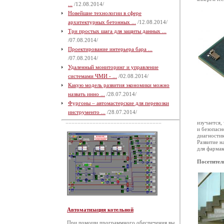
...
/12.08.2014/
Новейшие технологии в сфере
архитектурных бетонных ...
/12.08.2014/
Три простых шага для защиты данных ...
/07.08.2014/
Проектирование интерьера бара ...
/07.08.2014/
Удаленный мониторинг и управление
системами ЧМИ - ...
/02.08.2014/
Какую модель развития экономики можно
назвать инно ...
/28.07.2014/
Фургоны – автомастерские для перевозки
инструменто ...
/28.07.2014/
изучается,
и безопасн
диагностик
Развитие н
для фармак
Посетител
Автоматизация котельной
При помощи программного обеспечения вы