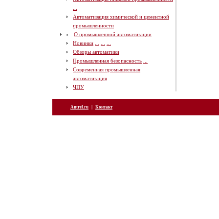
...
Автоматизация химической и цементной
промышленности
О промышленной автоматизации
Новинки
...
...
...
Обзоры автоматики
Промышленная безопасность
...
Современная промышленная
автоматизация
ЧПУ
|
Antrel.ru
Контакт