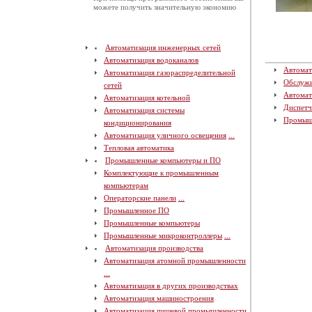
можете получить значительную экономию
Автоматизация инженерных сетей
Автоматизация водоканалов
Автомат
Автоматизация газораспределительной
Обслуж
сетей
Автомат
Автоматизация котельной
Диспетч
Автоматизация системы
Промыш
кондиционирования
Автоматизация уличного освещения
...
Тепловая автоматика
Промышленные компьютеры и ПО
Комплектующие к промышленным
компьютерам
Операторские панели
...
Промышленное ПО
Промышленные компьютеры
Промышленные микроконтроллеры
...
Автоматизация производства
Автоматизация атомной промышленности
...
Автоматизация в других производствах
Автоматизация машиностроения
Автоматизация пищевой промышленности