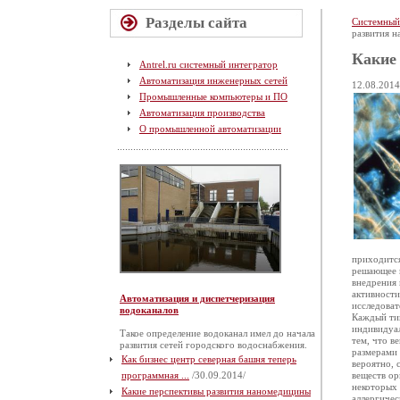
Разделы сайта
Системный
развития 
Какие
Antrel.ru системный интегратор
Автоматизация инженерных сетей
12.08.2014
Промышленные компьютеры и ПО
Автоматизация производства
О промышленной автоматизации
приходится
решающее в
внедрения 
активности
Автоматизация и диспетчеризация
исследоват
водоканалов
Каждый тип
индивидуал
Такое определение водоканал имел до начала
тем, что в
развития сетей городского водоснабжения.
размерами 
Как бизнес центр северная башня теперь
вероятно, 
программная ...
/30.09.2014/
веществ ор
некоторых 
Какие перспективы развития наномедицины
аллергичес